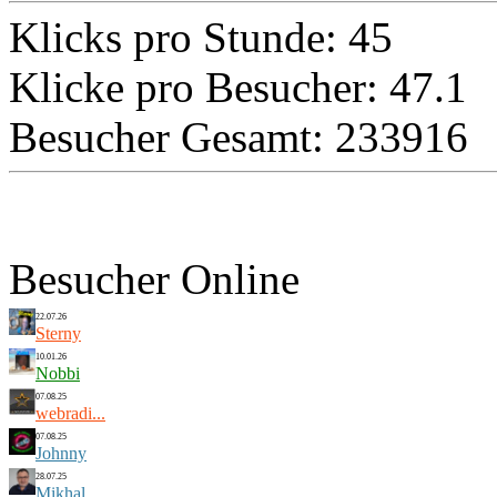
Klicks pro Stunde: 45
Klicke pro Besucher: 47.1
Besucher Gesamt: 233916
Besucher Online
22.07.26
Sterny
10.01.26
Nobbi
07.08.25
webradi...
07.08.25
Johnny
28.07.25
Mikhal