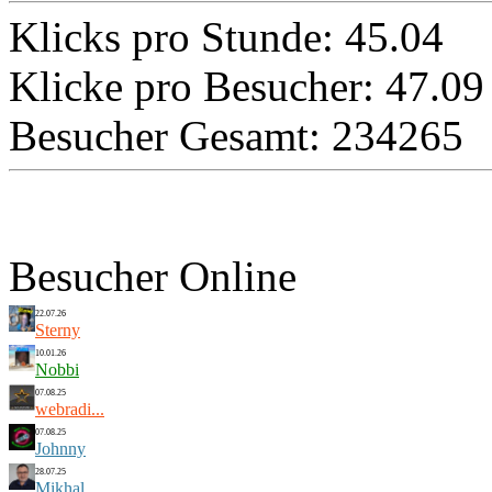
Klicks pro Stunde: 45.04
Klicke pro Besucher: 47.09
Besucher Gesamt: 234265
Besucher Online
22.07.26
Sterny
10.01.26
Nobbi
07.08.25
webradi...
07.08.25
Johnny
28.07.25
Mikhal